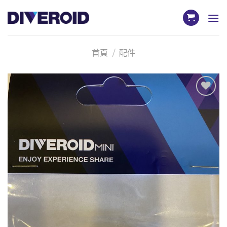
Skip
to
content
首頁
/
配件
加入
「願
望清
單」