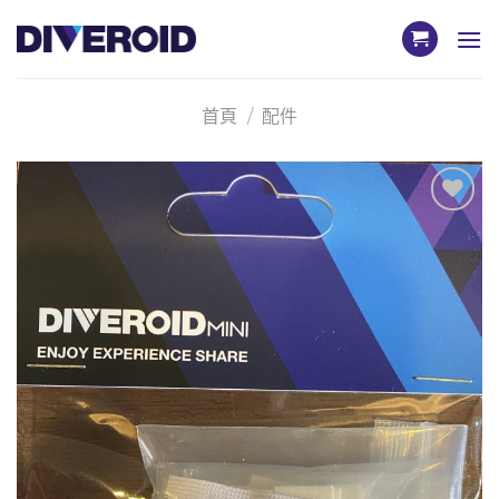
Skip
to
content
首頁
/
配件
加入
「願
望清
單」