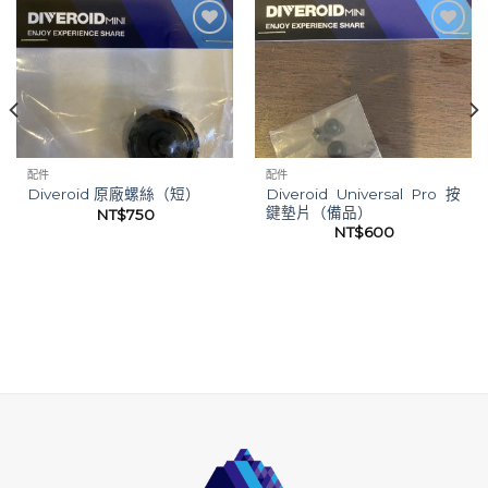
加入
加入
「願
「願
望清
望清
單」
單」
配件
配件
Diveroid Universal Pro 按
Diveroid 原廠螺絲（短）
鍵墊片（備品）
NT$
750
NT$
600