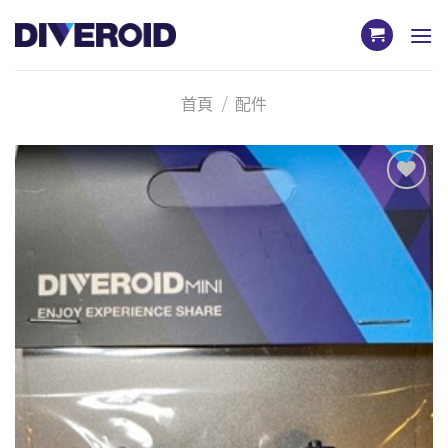
Skip
to
content
首頁
/
配件
加入
「願
望清
單」